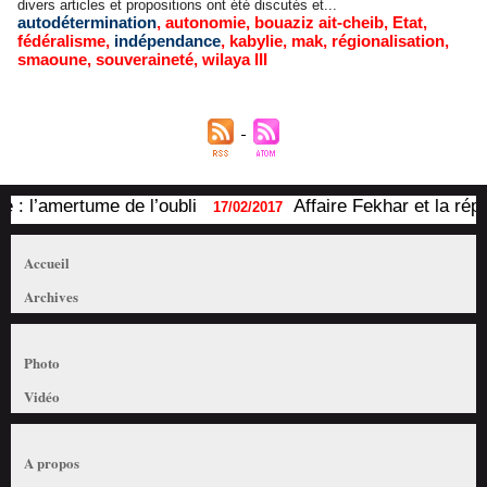
divers articles et propositions ont été discutés et...
autodétermination
,
autonomie
,
bouaziz ait-cheib
,
Etat
,
fédéralisme
,
indépendance
,
kabylie
,
mak
,
régionalisation
,
smaoune
,
souveraineté
,
wilaya III
 l’amertume de l’oubli
Affaire Fekhar et la répre
17/02/2017
Accueil
Archives
Photo
Vidéo
A propos