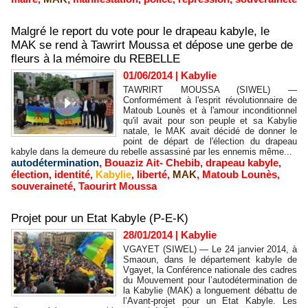
Malgré le report du vote pour le drapeau kabyle, le
MAK se rend à Tawrirt Moussa et dépose une gerbe de
fleurs à la mémoire du REBELLE
01/06/2014
|
Kabylie
TAWRIRT MOUSSA (SIWEL) —
Conformément à l'esprit révolutionnaire de
Matoub Lounès et à l'amour inconditionnel
qu'il avait pour son peuple et sa Kabylie
natale, le MAK avait décidé de donner le
point de départ de l'élection du drapeau
kabyle dans la demeure du rebelle assassiné par les ennemis même...
autodétermination
,
Bouaziz Ait- Chebib
,
drapeau kabyle
,
élection
,
identité
,
Kabylie
,
liberté
,
MAK
,
Matoub Lounès
,
souveraineté
,
Taourirt Moussa
Projet pour un Etat Kabyle (P-E-K)
28/01/2014
|
Kabylie
VGAYET (SIWEL) — Le 24 janvier 2014, à
Smaoun, dans le département kabyle de
Vgayet, la Conférence nationale des cadres
du Mouvement pour l’autodétermination de
la Kabylie (MAK) a longuement débattu de
l’Avant-projet pour un Etat Kabyle. Les