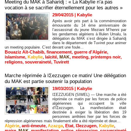
Meeting du MAK à Saharidj : « La Kabylie n’a pas
vocation à se sacrifier éternellement pour les autres »
29/04/2015
|
Kabylie
Après avoir pris part à la commémoration
émouvante du 14 ème anniversaire de
l’assassinat du jeune Meziani M’henni par
les gendarmes algériens à lllulen Umalu, la
délégation du MAK s’est dirigée à Saharidj
dans le département de Tuviret pour animer
un meeting populaire. C’est devant une foule...
Bouaziz Aït-Chabib
,
financement
,
guerre d'Algérie
,
islamisme
,
Kabylie
,
laïcité
,
MAK
,
meeting
,
printemps noir
,
religions
,
souveraineté
,
Tuvirett
Marche réprimée à IΣezzugen ce matin/ Une délégation
du MAK est partie soutenir la population
19/03/2015
|
Kabylie
IΣEZZUGEN (SIWEL) — Une marche a été
réprimée ce matin par les forces de police
algériennes qui occupent la ville
d’IΣezzugen. La manifestation était
destinée à exiger la libération des 19
personnes arrêtées hier par les forces de
répression algériennes mais finalement elle a été réprimée et deux...
Algérie
,
anti-émeute
,
Azazga
,
Etat
,
I3ezzugen
,
Kabylie
,
maire
,
MAK
,
manifestation
,
police
,
répression
,
souveraineté