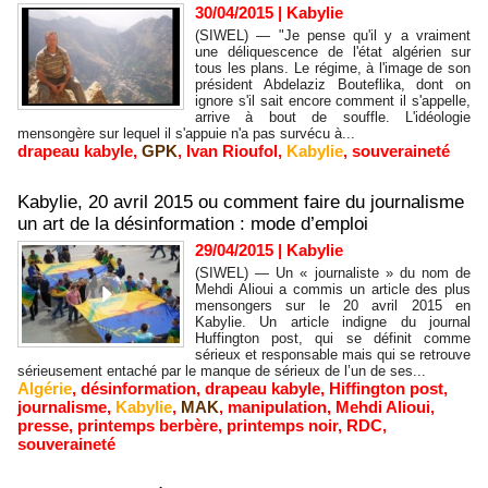
30/04/2015
|
Kabylie
(SIWEL) — "Je pense qu'il y a vraiment
une déliquescence de l'état algérien sur
tous les plans. Le régime, à l'image de son
président Abdelaziz Bouteflika, dont on
ignore s'il sait encore comment il s'appelle,
arrive à bout de souffle. L'idéologie
mensongère sur lequel il s'appuie n'a pas survécu à...
drapeau kabyle
,
GPK
,
Ivan Rioufol
,
Kabylie
,
souveraineté
Kabylie, 20 avril 2015 ou comment faire du journalisme
un art de la désinformation : mode d’emploi
29/04/2015
|
Kabylie
(SIWEL) — Un « journaliste » du nom de
Mehdi Alioui a commis un article des plus
mensongers sur le 20 avril 2015 en
Kabylie. Un article indigne du journal
Huffington post, qui se définit comme
sérieux et responsable mais qui se retrouve
sérieusement entaché par le manque de sérieux de l’un de ses...
Algérie
,
désinformation
,
drapeau kabyle
,
Hiffington post
,
journalisme
,
Kabylie
,
MAK
,
manipulation
,
Mehdi Alioui
,
presse
,
printemps berbère
,
printemps noir
,
RDC
,
souveraineté