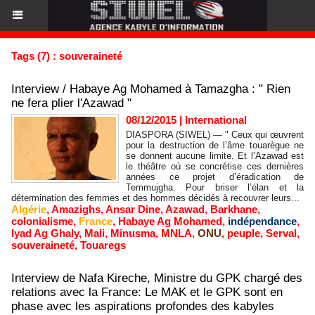
Tags (7) : souveraineté
Interview / Habaye Ag Mohamed à Tamazgha : " Rien
ne fera plier l'Azawad "
08/12/2015
|
International
DIASPORA (SIWEL) — " Ceux qui œuvrent
pour la destruction de l’âme touarègue ne
se donnent aucune limite. Et l’Azawad est
le théâtre où se concrétise ces dernières
années ce projet d’éradication de
Temmujgha. Pour briser l’élan et la
détermination des femmes et des hommes décidés à recouvrer leurs...
Algérie
,
Amazighs
,
Ansar Dine
,
Azawad
,
Barkhane
,
colonialisme
,
France
,
Habaye Ag Mohamed
,
indépendance
,
Iyad Ag Ghaly
,
Mali
,
Minusma
,
MNLA
,
ONU
,
peuple
,
Serval
,
souveraineté
,
Touaregs
Interview de Nafa Kireche, Ministre du GPK chargé des
relations avec la France: Le MAK et le GPK sont en
phase avec les aspirations profondes des kabyles