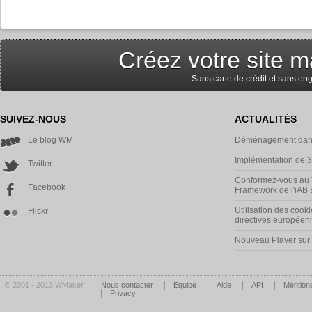
Créez votre site m
Sans carte de crédit et sans e
SUIVEZ-NOUS
ACTUALITÉS
Le blog WM
Déménagement dans
Implémentation de 
Twitter
Conformez-vous au 
Facebook
Framework de l'iAB
Utilisation des cooki
Flickr
directives européen
Nouveau Player su
© 2001 - 2013 WMaker
Nous contacter
Equipe
Aide
API
Mentions
Privacy