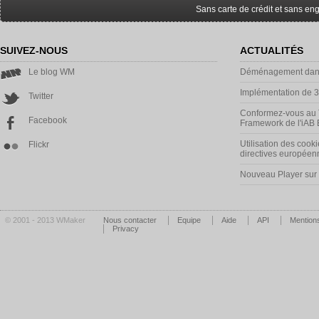
Sans carte de crédit et sans e
SUIVEZ-NOUS
ACTUALITÉS
Le blog WM
Déménagement dans
Implémentation de 
Twitter
Conformez-vous au 
Facebook
Framework de l'iAB
Utilisation des cooki
Flickr
directives européen
Nouveau Player su
© 2001 - 2013 WMaker
Nous contacter
Equipe
Aide
API
Mentions
Privacy