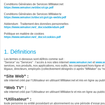
Conditions Générales de Services WMaker.net
https://www.wmaker.net/docs/cgs.pdf
Conditions Générales de Services WMaker.tv
https://www.wmaker.tv/docs/cgs/cgs-webtv.pdf
Addendum : Traitement des données personnelles
https://www.wmaker.net/_docs/addendum.pdf
Politique en matière de cookies
https://www.wmaker.net/_docs/cookies.pdf
1. Définitions
Les termes ci-dessous sont définis comme suit :
“Service” ou “Services” : l’accès à nos sites internet
www.wmaker.net
et
www.w
services, nos produits, nos applications, nos outils, les composant hors-ligne et 
légaux, directeurs, employés (collectivement désignés ci-après “WMaker” ou “n
“Site Web” :
site internet créé par l’Utilisateur en utilisant WMaker.net et mis en ligne au publ
“Web TV” :
site internet créé par l’Utilisateur en utilisant WMaker.tv et mis en ligne au public
“Utilisateur” :
toute personne ou entité possédant un abonnement ou une période d’essai pou