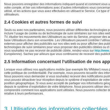
Nous pouvons enregistrer des informations indiquant quand et comment vous utili
votre compte, et lier ces informations avec d’autres informations vous concernan
utilisé, et les actions que vous avez effectuées en utilisant le Service. Ce type 
utilisateurs.
2.4 Cookies et autres formes de suivi
Seuls ou avec nos partenaires, nous pouvons utiliser différentes technologies po
inclure l’usage de cookie ou de technologie de suivi similaires sur nos sites 
TV, étudier les mouvements des Utilisateurs au sein du Service, proposer des 
base Utilisateurs dans son ensemble. Les Utilisateurs peuvent contrôler l’utilis
externes pour afficher des publicités sur nos sites web ou pour afficher des publ
technologies de suivi similaires pour vous proposer des publicités ciblées ou d’
vous souhaitez ne pas recevoir de publicité ciblée, rendez-vous sur
http://www
Européenne). Sachez par ailleurs que vous continuerez de recevoir des publici
2.5 Information concernant l’utilisation de nos ap
Lorsque vous utilisez nos applications mobile (par exemple My WMaker) nous po
cette politique de confidentialité. Par exemple, nous pouvons recueillir des info
Nous pouvons vous demander si vous souhaitez recevoir des notifications push. 
vous pouvez désactiver leur réception depuis le système d’exploitation de votr
position géographique. Si vous avez accepté de partager vos informations géog
depuis le système d’exploitation de votre téléphone. Nous pouvons utiliser des
comprendre comment nos applications sont utilisées. Nous pouvons collecter des
relative à leurs performances.
3. Utilisation des informations collectées