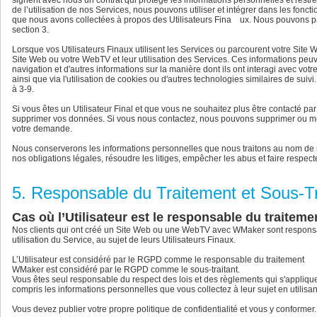
signent avec nous un contrat qui protège les informations personnelles et restrei
de l’utilisation de nos Services, nous pouvons utiliser et intégrer dans les fon
que nous avons collectées à propos des Utilisateurs Fina ux. Nous pouvons pa
section 3.
Lorsque vos Utilisateurs Finaux utilisent les Services ou parcourent votre Site
Site Web ou votre WebTV et leur utilisation des Services. Ces informations peuvent 
navigation et d'autres informations sur la manière dont ils ont interagi avec vo
ainsi que via l'utilisation de cookies ou d'autres technologies similaires de sui
à 3-9.
Si vous êtes un Utilisateur Final et que vous ne souhaitez plus être contacté par l
supprimer vos données. Si vous nous contactez, nous pouvons supprimer ou mettr
votre demande.
Nous conserverons les informations personnelles que nous traitons au nom de n
nos obligations légales, résoudre les litiges, empêcher les abus et faire respec
5. Responsable du Traitement et Sous-Tr
Cas où l’Utilisateur est le responsable du traiteme
Nos clients qui ont créé un Site Web ou une WebTV avec WMaker sont responsable
utilisation du Service, au sujet de leurs Utilisateurs Finaux.
L’Utilisateur est considéré par le RGPD comme le responsable du traitement
WMaker est considéré par le RGPD comme le sous-traitant.
Vous êtes seul responsable du respect des lois et des règlements qui s'appliquent
compris les informations personnelles que vous collectez à leur sujet en utilisan
Vous devez publier votre propre politique de confidentialité et vous y conformer.