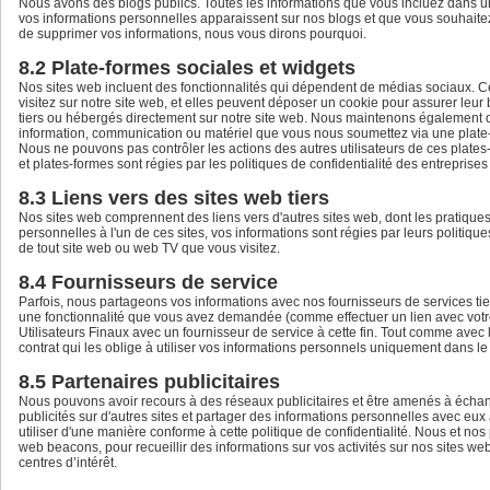
Nous avons des blogs publics. Toutes les informations que vous incluez dans un 
vos informations personnelles apparaissent sur nos blogs et que vous souhait
de supprimer vos informations, nous vous dirons pourquoi.
8.2 Plate-formes sociales et widgets
Nos sites web incluent des fonctionnalités qui dépendent de médias sociaux. Ce
visitez sur notre site web, et elles peuvent déposer un cookie pour assurer leu
tiers ou hébergés directement sur notre site web. Nous maintenons également d
information, communication ou matériel que vous nous soumettez via une plate-fo
Nous ne pouvons pas contrôler les actions des autres utilisateurs de ces plates
et plates-formes sont régies par les politiques de confidentialité des entreprises 
8.3 Liens vers des sites web tiers
Nos sites web comprennent des liens vers d'autres sites web, dont les pratiques 
personnelles à l'un de ces sites, vos informations sont régies par leurs politiqu
de tout site web ou web TV que vous visitez.
8.4 Fournisseurs de service
Parfois, nous partageons vos informations avec nos fournisseurs de services tiers
une fonctionnalité que vous avez demandée (comme effectuer un lien avec votre 
Utilisateurs Finaux avec un fournisseur de service à cette fin. Tout comme avec l
contrat qui les oblige à utiliser vos informations personnels uniquement dans le 
8.5 Partenaires publicitaires
Nous pouvons avoir recours à des réseaux publicitaires et être amenés à échange
publicités sur d'autres sites et partager des informations personnelles avec eux 
utiliser d'une manière conforme à cette politique de confidentialité. Nous et nos 
web beacons, pour recueillir des informations sur vos activités sur nos sites web 
centres d’intérêt.