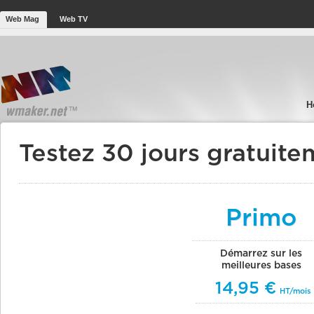
Web Mag
Web TV
H
Testez 30 jours gratuite
Primo
Démarrez sur les
meilleures bases
14,95 €
HT/mois