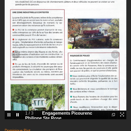
1
/
3
Engagements Picourenc
Philippe Ste Rose
Dominique Piot