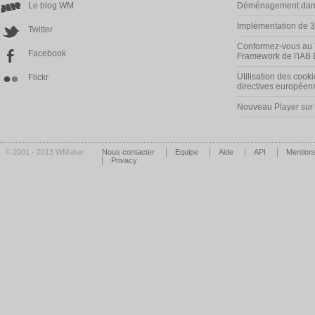
Le blog WM
Déménagement dans
Implémentation de 
Twitter
Conformez-vous au 
Facebook
Framework de l'iAB
Utilisation des cooki
Flickr
directives européen
Nouveau Player su
© 2001 - 2013 WMaker
Nous contacter
Equipe
Aide
API
Mentions
Privacy