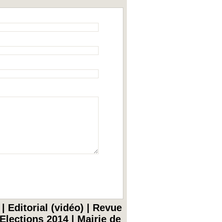
|
Editorial (vidéo)
|
Revue
Elections 2014
|
Mairie de