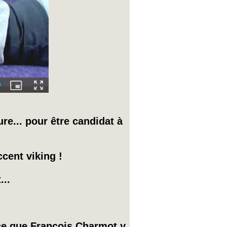
re... pour être candidat à
ccent viking !
...
rce que François Charmot y