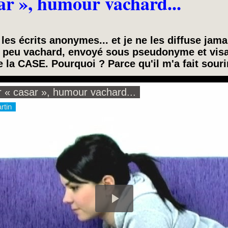
r », humour vachard...
 les écrits anonymes... et je ne les diffuse jama
n peu vachard, envoyé sous pseudonyme et visa
e la CASE. Pourquoi ? Parce qu'il m'a fait sourir