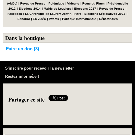
(vidéo)
|
Revue de Presse
|
Polémique
|
Vidéune
|
Route du Rhum
|
Présidentielle
2012
|
Elections 2014
|
Mairie de Louviers
|
Elections 2017
|
Revue de Presse
|
Facebook
|
La Chronique de Laurent Joffrin
|
Haro
|
Elections Législatives 2022
|
Editorial
|
En vidéo
|
Tweets
|
Politique Internationale
|
Sénatoriales
Dans la boutique
Faire un don (3)
S'inscrire pour recevoir la newsletter
Restez informé.e !
Partager ce site