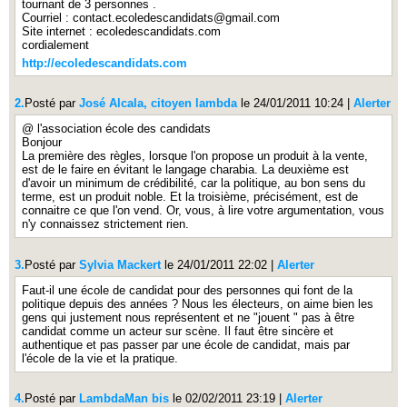
tournant de 3 personnes .
Courriel : contact.ecoledescandidats@gmail.com
Site internet : ecoledescandidats.com
cordialement
http://ecoledescandidats.com
2.
Posté par
José Alcala, citoyen lambda
le 24/01/2011 10:24
|
Alerter
@ l'association école des candidats
Bonjour
La première des règles, lorsque l'on propose un produit à la vente,
est de le faire en évitant le langage charabia. La deuxième est
d'avoir un minimum de crédibilité, car la politique, au bon sens du
terme, est un produit noble. Et la troisième, précisément, est de
connaitre ce que l'on vend. Or, vous, à lire votre argumentation, vous
n'y connaissez strictement rien.
3.
Posté par
Sylvia Mackert
le 24/01/2011 22:02
|
Alerter
Faut-il une école de candidat pour des personnes qui font de la
politique depuis des années ? Nous les électeurs, on aime bien les
gens qui justement nous représentent et ne "jouent " pas à être
candidat comme un acteur sur scène. Il faut être sincère et
authentique et pas passer par une école de candidat, mais par
l'école de la vie et la pratique.
4.
Posté par
LambdaMan bis
le 02/02/2011 23:19
|
Alerter