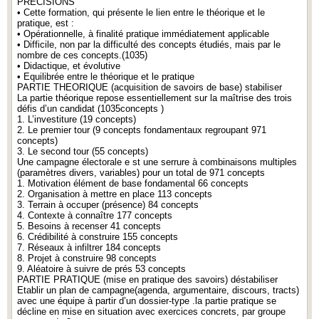
PRECISIONS
• Cette formation, qui présente le lien entre le théorique et le
pratique, est :
• Opérationnelle, à finalité pratique immédiatement applicable
• Difficile, non par la difficulté des concepts étudiés, mais par le
nombre de ces concepts.(1035)
• Didactique, et évolutive
• Equilibrée entre le théorique et le pratique
PARTIE THEORIQUE (acquisition de savoirs de base) stabiliser
La partie théorique repose essentiellement sur la maîtrise des trois
défis d’un candidat (1035concepts )
1. L’investiture (19 concepts)
2. Le premier tour (9 concepts fondamentaux regroupant 971
concepts)
3. Le second tour (55 concepts)
Une campagne électorale e st une serrure à combinaisons multiples
(paramètres divers, variables) pour un total de 971 concepts
1. Motivation élément de base fondamental 66 concepts
2. Organisation à mettre en place 113 concepts
3. Terrain à occuper (présence) 84 concepts
4. Contexte à connaître 177 concepts
5. Besoins à recenser 41 concepts
6. Crédibilité à construire 155 concepts
7. Réseaux à infiltrer 184 concepts
8. Projet à construire 98 concepts
9. Aléatoire à suivre de prés 53 concepts
PARTIE PRATIQUE (mise en pratique des savoirs) déstabiliser
Etablir un plan de campagne(agenda, argumentaire, discours, tracts)
avec une équipe à partir d’un dossier-type .la partie pratique se
décline en mise en situation avec exercices concrets, par groupe