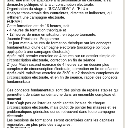
donc une matrice adaptable à la personnalité du candidat, à sa
démarche politique, et à la circonscription électorale.
Organisation du stage « DUCANDIDAT A L’ELU »
Analyse transversale des contraintes, directes et indirectes, qui
rythment une campagne électorale.
FORMAT
Cette formation est de 16 heures, soit
• 4 heures de formation théorique et
• 12 heures de mise en situation, en équipe tournante.
Journée Précisions Programme
1er jour matin 4 heures de formation théorique sur les concepts
fondamentaux d’une campagne électorale (sociologie politique
appliquée à une campagne électorale)
Après-midi premier exercice de 4 heures sur un dossier simple de
circonscription électorale, correction en fin de séance
2° jour Matin second exercice de 4 heures sur un dossier plus
complexe de circonscription électorale, correction en fin de séance
Après-midi troisième exercice de 3h30 sur 2 dossiers complexes de
circonscription électorale, et en fin de séance, rappel des concepts
fondamentaux
Ces concepts fondamentaux sont des points de repères stables qui
permettent de situer sa démarche dans un ensemble complexe et
mouvant.
Il ne s’agit pas de lister les particularités locales de chaque
circonscription électorale, mais plutôt de pointer les masses et les
problématiques générales qui se retrouvent dans toute campagne
électorale.
Les sessions de formations seront organisées dans les capitales
régionales, au plus près des stagiaires.