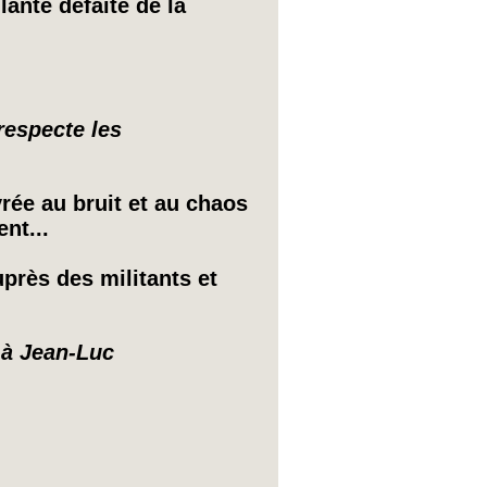
ante défaite de la
 respecte les
rée au bruit et au chaos
nt...
près des militants et
 à Jean-Luc