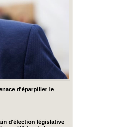
nace d'éparpiller le
n d'élection législative