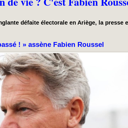
 de vie ? C'est Fabien Roussel
glante défaite électorale en Ariège, la presse
passé ! » assène Fabien Roussel