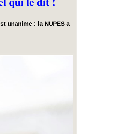
 qui le dit !
 est unanime : la NUPES a