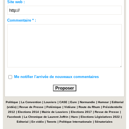
Site web :
Commentaire * :
Me notifier l'arrivée de nouveaux commentaires
Politique
|
La Convention
|
Louviers
|
CASE
|
Eure
|
Normandie
|
Humour
|
Editorial
(vidéo)
|
Revue de Presse
|
Polémique
|
Vidéune
|
Route du Rhum
|
Présidentielle
2012
|
Elections 2014
|
Mairie de Louviers
|
Elections 2017
|
Revue de Presse
|
Facebook
|
La Chronique de Laurent Joffrin
|
Haro
|
Elections Législatives 2022
|
Editorial
|
En vidéo
|
Tweets
|
Politique Internationale
|
Sénatoriales