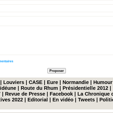
mmentaires
|
Louviers
|
CASE
|
Eure
|
Normandie
|
Humour
idéune
|
Route du Rhum
|
Présidentielle 2012
|
7
|
Revue de Presse
|
Facebook
|
La Chronique d
tives 2022
|
Editorial
|
En vidéo
|
Tweets
|
Polit