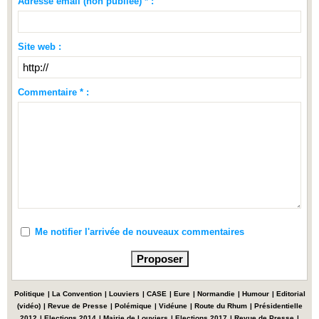
Adresse email (non publiée) * :
Site web :
Commentaire * :
Me notifier l'arrivée de nouveaux commentaires
Politique
|
La Convention
|
Louviers
|
CASE
|
Eure
|
Normandie
|
Humour
|
Editorial
(vidéo)
|
Revue de Presse
|
Polémique
|
Vidéune
|
Route du Rhum
|
Présidentielle
2012
|
Elections 2014
|
Mairie de Louviers
|
Elections 2017
|
Revue de Presse
|