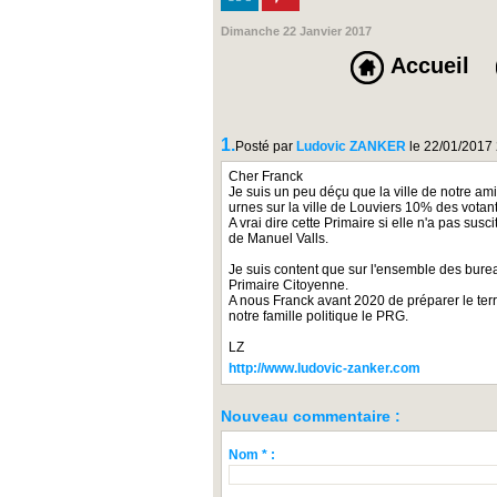
Dimanche 22 Janvier 2017
Accueil
1.
Posté par
Ludovic ZANKER
le 22/01/2017
Cher Franck
Je suis un peu déçu que la ville de notre am
urnes sur la ville de Louviers 10% des votan
A vrai dire cette Primaire si elle n'a pas sus
de Manuel Valls.
Je suis content que sur l'ensemble des burea
Primaire Citoyenne.
A nous Franck avant 2020 de préparer le terr
notre famille politique le PRG.
LZ
http://www.ludovic-zanker.com
Nouveau commentaire :
Nom * :