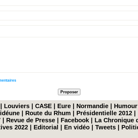
mmentaires
|
Louviers
|
CASE
|
Eure
|
Normandie
|
Humour
idéune
|
Route du Rhum
|
Présidentielle 2012
|
7
|
Revue de Presse
|
Facebook
|
La Chronique d
tives 2022
|
Editorial
|
En vidéo
|
Tweets
|
Polit