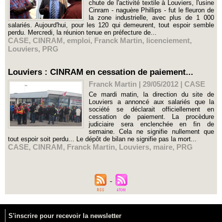
chute de l'activité textile à Louviers, l'usine
Cinram - naguère Phillips - fut le fleuron de
la zone industrielle, avec plus de 1 000
salariés. Aujourd'hui, pour les 120 qui demeurent, tout espoir semble
perdu. Mercredi, la réunion tenue en préfecture de...
CASE
,
CINRAM
,
emploi
,
Franck Martin
,
licenciement
,
Louviers
,
PRG
Louviers : CINRAM en cessation de paiement...
Franck Martin | 29/05/2012
|
CASE
Ce mardi matin, la direction du site de
Louviers a annoncé aux salariés que la
société se déclarait officiellement en
cessation de paiement. La procèdure
judiciaire sera enclenchée en fin de
semaine. Cela ne signifie nullement que
tout espoir soit perdu... Le dépôt de bilan ne signifie pas la mort...
CASE
,
CINRAM
,
Franck Martin
,
Louviers
,
maire
,
PRG
S'inscrire pour recevoir la newsletter