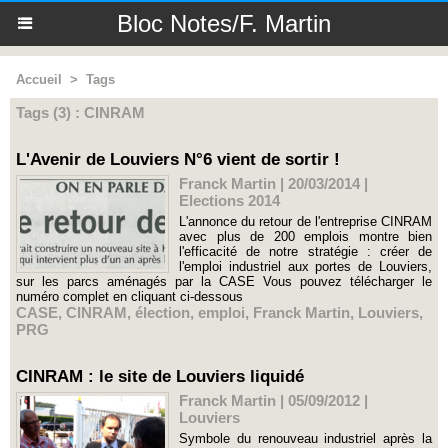
Bloc Notes/F. Martin
Accueil
>
Tags
Tags (3) : CINRAM
L'Avenir de Louviers N°6 vient de sortir !
Franck Martin | 20/03/2014
|
Elections 2014
L'annonce du retour de l'entreprise CINRAM
avec plus de 200 emplois montre bien
l'efficacité de notre stratégie : créer de
l'emploi industriel aux portes de Louviers,
sur les parcs aménagés par la CASE Vous pouvez télécharger le
numéro complet en cliquant ci-dessous
CASE
,
CINRAM
,
élection
,
emploi
,
Franck Martin
,
Louviers
,
PRG
CINRAM : le site de Louviers liquidé
Franck Martin | 05/09/2012
|
Louviers
Symbole du renouveau industriel après la