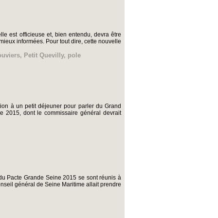
le est officieuse et, bien entendu, devra être
eux informées. Pour tout dire, cette nouvelle
ouviers
,
Petit Quevilly
,
pole
ion à un petit déjeuner pour parler du Grand
ine 2015, dont le commissaire général devrait
 du Pacte Grande Seine 2015 se sont réunis à
nseil général de Seine Maritime allait prendre