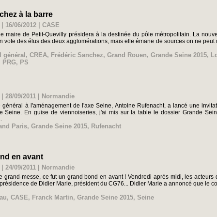
chez à la barre
 | 16/06/2012
|
CASE
e maire de Petit-Quevilly présidera à la destinée du pôle métropolitain. La nouvel
n vote des élus des deux agglomérations, mais elle émane de sources on ne peut mi
l général
,
CREA
,
Frédéric Sanchez
,
Grand Rouen
,
Grande Seine 2015
,
L
,
PRG
,
PS
 | 28/09/2011
|
Normandie
général à l'aménagement de l'axe Seine, Antoine Rufenacht, a lancé une invitat
xe Seine. En guise de viennoiseries, j'ai mis sur la table le dossier Grande Se
.
and Paris
,
Grande Seine 2015
,
Rufenacht
ond en avant
 | 24/09/2011
|
Normandie
e grand-messe, ce fut un grand bond en avant ! Vendredi après midi, les acteurs
présidence de Didier Marie, président du CG76... Didier Marie a annoncé que le co
Eau
,
CASE
,
Franck Martin
,
Grande Seine 2015
,
Seine