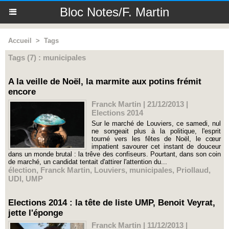
Bloc Notes/F. Martin
Accueil
>
Tags
Tags (7) : municipales
A la veille de Noël, la marmite aux potins frémit
encore
Franck Martin | 21/12/2013
|
Elections 2014
Sur le marché de Louviers, ce samedi, nul
ne songeait plus à la politique, l'esprit
tourné vers les fêtes de Noël, le cœur
impatient savourer cet instant de douceur
dans un monde brutal : la trêve des confiseurs. Pourtant, dans son coin
de marché, un candidat tentait d'attirer l'attention du...
élection
,
Franck Martin
,
Louviers
,
municipales
,
Priollaud
,
UDI
,
UMP
Elections 2014 : la tête de liste UMP, Benoit Veyrat,
jette l'éponge
Franck Martin | 11/12/2013
|