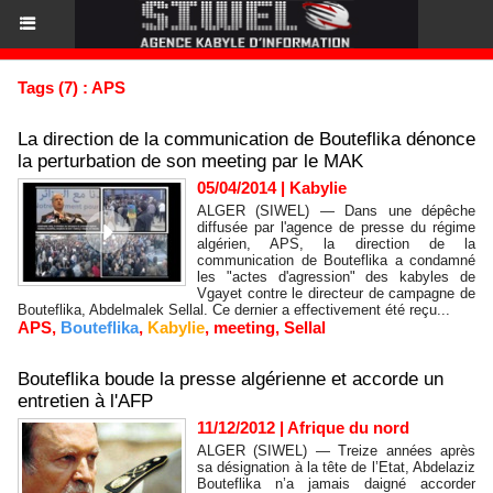
Tags (7) : APS
La direction de la communication de Bouteflika dénonce
la perturbation de son meeting par le MAK
05/04/2014
|
Kabylie
ALGER (SIWEL) — Dans une dépêche
diffusée par l'agence de presse du régime
algérien, APS, la direction de la
communication de Bouteflika a condamné
les "actes d'agression" des kabyles de
Vgayet contre le directeur de campagne de
Bouteflika, Abdelmalek Sellal. Ce dernier a effectivement été reçu...
APS
,
Bouteflika
,
Kabylie
,
meeting
,
Sellal
Bouteflika boude la presse algérienne et accorde un
entretien à l'AFP
11/12/2012
|
Afrique du nord
ALGER (SIWEL) — Treize années après
sa désignation à la tête de l’Etat, Abdelaziz
Bouteflika n’a jamais daigné accorder