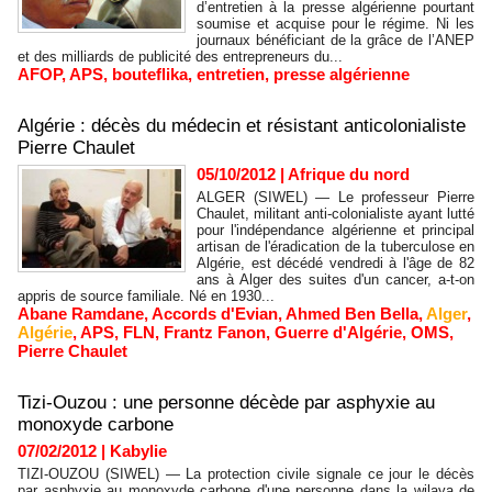
d’entretien à la presse algérienne pourtant
soumise et acquise pour le régime. Ni les
journaux bénéficiant de la grâce de l’ANEP
et des milliards de publicité des entrepreneurs du...
AFOP
,
APS
,
bouteflika
,
entretien
,
presse algérienne
Algérie : décès du médecin et résistant anticolonialiste
Pierre Chaulet
05/10/2012
|
Afrique du nord
ALGER (SIWEL) — Le professeur Pierre
Chaulet, militant anti-colonialiste ayant lutté
pour l'indépendance algérienne et principal
artisan de l'éradication de la tuberculose en
Algérie, est décédé vendredi à l'âge de 82
ans à Alger des suites d'un cancer, a-t-on
appris de source familiale. Né en 1930...
Abane Ramdane
,
Accords d'Evian
,
Ahmed Ben Bella
,
Alger
,
Algérie
,
APS
,
FLN
,
Frantz Fanon
,
Guerre d'Algérie
,
OMS
,
Pierre Chaulet
Tizi-Ouzou : une personne décède par asphyxie au
monoxyde carbone
07/02/2012
|
Kabylie
TIZI-OUZOU (SIWEL) — La protection civile signale ce jour le décès
par asphyxie au monoxyde carbone d'une personne dans la wilaya de