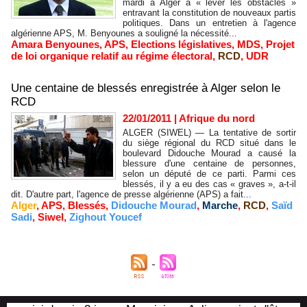
mardi à Alger à « lever les obstacles »
entravant la constitution de nouveaux partis
politiques. Dans un entretien à l'agence
algérienne APS, M. Benyounes a souligné la nécessité...
Amara Benyounes
,
APS
,
Elections législatives
,
MDS
,
Projet
de loi organique relatif au régime électoral
,
RCD
,
UDR
Une centaine de blessés enregistrée à Alger selon le
RCD
22/01/2011
|
Afrique du nord
ALGER (SIWEL) — La tentative de sortir
du siège régional du RCD situé dans le
boulevard Didouche Mourad a causé la
blessure d'une centaine de personnes,
selon un député de ce parti. Parmi ces
blessés, il y a eu des cas « graves », a-t-il
dit. D'autre part, l'agence de presse algérienne (APS) a fait...
Alger
,
APS
,
Blessés
,
Didouche Mourad
,
Marche
,
RCD
,
Saïd
Sadi
,
Siwel
,
Zighout Youcef