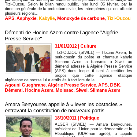
Tizi-Ouzou. Selon le bilan rendu public, hier lundi 06 février, par la
direction générale de la protection civile, les intempéries qui ont affecté
plusieurs régions...
APS
,
Asphyxie
,
Kabylie
,
Monoxyde de carbone
,
Tizi-Ouzou
Démenti de Hocine Azem contre l'agence "Algérie
Presse Service"
31/01/2012
|
Culture
TIZI-OUZOU (SIWEL) — Hocine Azem, le
petit-cousin du poète et chanteur kabyle
Slimane Azem a transmis à Siwel un
démenti adressé à Algérie Presse Service
(APS) dans lequel il tient à rectifier les
propos que cette agence étatique
algérienne de presse lui a attribués à tort lors de la...
Agouni Gueghrane
,
Algérie Presse Service
,
APS
,
DBK
,
Démenti
,
Hocine Azem
,
Moissac
,
Siwel
,
Slimane Azem
Amara Benyounes appelle à « lever les obstacles »
entravant la constitution de nouveaux partis
18/10/2011
|
Politique
ALGER (SIWEL) — Amara Benyounes,
président de l'Union pour la démocratie et la
République (UDR-non agréé), a appelé