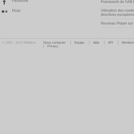
Facebook
Framework de l'iAB
Utilisation des cooki
Flickr
directives européen
Nouveau Player su
© 2001 - 2013 WMaker
Nous contacter
Equipe
Aide
API
Mentions
Privacy