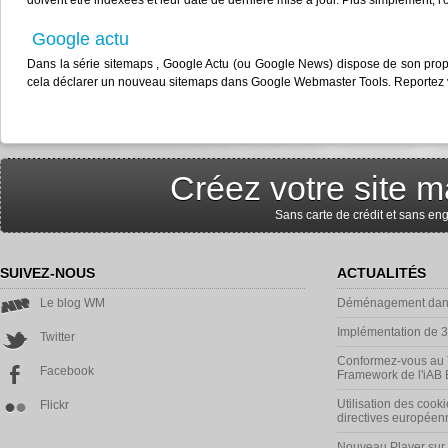
doivent être indexées et leur date de dernière mise à jour. Plus simplement, l'obje
Google actu
Dans la série sitemaps , Google Actu (ou Google News) dispose de son propre
cela déclarer un nouveau sitemaps dans Google Webmaster Tools. Reportez vous 
Créez votre site m
Sans carte de crédit et sans e
SUIVEZ-NOUS
ACTUALITÉS
Le blog WM
Déménagement dans
Implémentation de 
Twitter
Conformez-vous au 
Facebook
Framework de l'iAB
Utilisation des cooki
Flickr
directives européen
Nouveau Player su