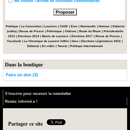
Me notifier l'arrivée de nouveaux commentaires
Politique
|
La Convention
|
Louviers
|
CASE
|
Eure
|
Normandie
|
Humour
|
Editorial
(vidéo)
|
Revue de Presse
|
Polémique
|
Vidéune
|
Route du Rhum
|
Présidentielle
2012
|
Elections 2014
|
Mairie de Louviers
|
Elections 2017
|
Revue de Presse
|
Facebook
|
La Chronique de Laurent Joffrin
|
Haro
|
Elections Législatives 2022
|
Editorial
|
En vidéo
|
Tweets
|
Politique Internationale
Dans la boutique
Faire un don (3)
S'inscrire pour recevoir la newsletter
Restez informé.e !
Partager ce site