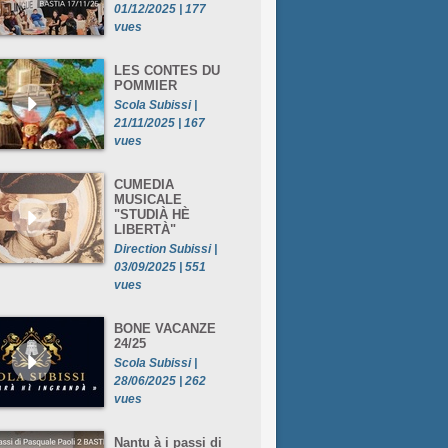
01/12/2025 | 177
vues
LES CONTES DU
POMMIER
Scola Subissi |
21/11/2025 | 167
vues
CUMEDIA
MUSICALE
"STUDIÀ HÈ
LIBERTÀ"
Direction Subissi |
03/09/2025 | 551
vues
BONE VACANZE
24/25
Scola Subissi |
28/06/2025 | 262
vues
Nantu à i passi di