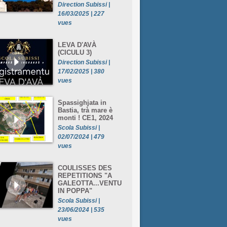
Direction Subissi |
16/03/2025 | 227
vues
LEVA D'AVÀ
(CICULU 3)
Direction Subissi |
17/02/2025 | 380
vues
Spassighjata in
Bastia, trà mare è
monti ! CE1, 2024
Scola Subissi |
02/07/2024 | 479
vues
COULISSES DES
REPETITIONS "A
GALEOTTA...VENTU
IN POPPA"
Scola Subissi |
23/06/2024 | 535
vues