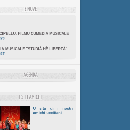
E NOVE
NCIPELLU. FILMU CUMEDIA MUSICALE
026
IA MUSICALE "STUDIÀ HÈ LIBERTÀ"
025
ACANZE 24/25
025
 i passi di Pasquale Paoli (2)
AGENDA
025
OTTA...VENTU IN POPPA (CUMEDIA
ALE INTEGRALE)
I SITI AMICHI
025
U situ di i nostri
amichi uccittani