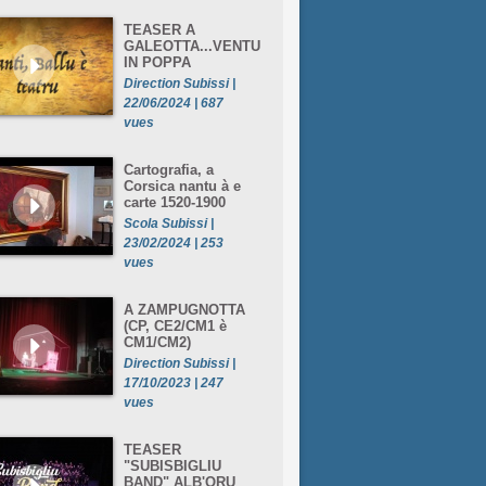
TEASER A
GALEOTTA...VENTU
IN POPPA
Direction Subissi |
22/06/2024 | 687
vues
Cartografia, a
Corsica nantu à e
carte 1520-1900
Scola Subissi |
23/02/2024 | 253
vues
A ZAMPUGNOTTA
(CP, CE2/CM1 è
CM1/CM2)
Direction Subissi |
17/10/2023 | 247
vues
TEASER
"SUBISBIGLIU
BAND" ALB'ORU