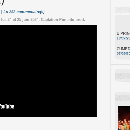
E)
5 | Lu 252 commentaire(s)
les 24 et 25 juin 2024. Captation Pimento prod.
U PRI
13/07/2
CUMED
03/09/2
BONE V
28/06/2
Nantu à
12/05/2
A GALE
MUSIC
16/04/2