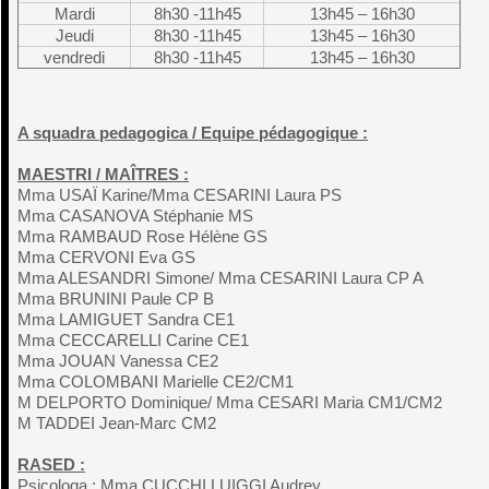
Mardi
8h30 -11h45
13h45 – 16h30
Jeudi
8h30 -11h45
13h45 – 16h30
vendredi
8h30 -11h45
13h45 – 16h30
A squadra pedagogica / Equipe pédagogique :
MAESTRI / MAÎTRES :
Mma USAÏ Karine/Mma CESARINI Laura PS
Mma CASANOVA Stéphanie MS
Mma RAMBAUD Rose Hélène GS
Mma CERVONI Eva GS
Mma ALESANDRI Simone/ Mma CESARINI Laura CP A
Mma BRUNINI Paule CP B
Mma LAMIGUET Sandra CE1
Mma CECCARELLI Carine CE1
Mma JOUAN Vanessa CE2
Mma COLOMBANI Marielle CE2/CM1
M DELPORTO Dominique/ Mma CESARI Maria CM1/CM2
M TADDEI Jean-Marc CM2
RASED :
Psicologa : Mma CUCCHI LUIGGI Audrey