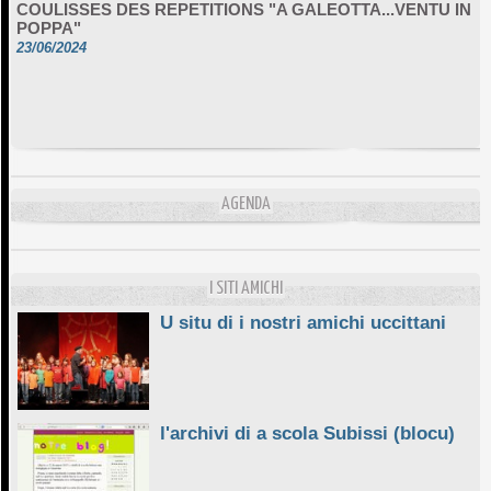
POPPA"
23/06/2024
AGENDA
I SITI AMICHI
U situ di i nostri amichi uccittani
l'archivi di a scola Subissi (blocu)