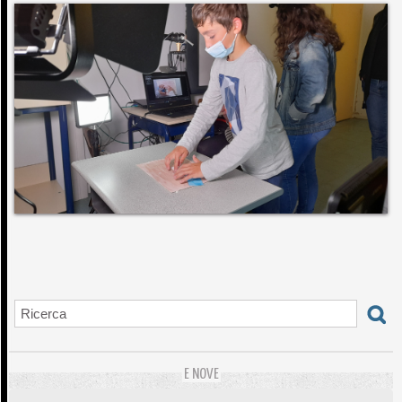
U LUNI PIACÈ CM1/CM2
01/12/2025
LES CONTES DU POMMIER
21/11/2025
NANT'À I PASSI DI PASQUALE PAOLI IN MOROSAGLIA
CE1
16/03/2025
Spassighjata in Bastia, trà mare è monti ! CE1, 2024
02/07/2024
E NOVE
COULISSES DES REPETITIONS "A GALEOTTA...VENTU IN