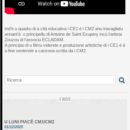
Ind'è u quadru di a cità educativa i CE1 è i CM2 anu travagliatu
annant'à u principellu di Antoine de Saint Exupery incù l'artista
Zouzou di l'associu ECLADAM.
A principiu di u filmu viderete e produzione artistiche di i CE1 è à
a fine senterete a canzona scritta da i CM2.
E NOVE
U LUNI PIACÈ CM1/CM2
01/12/2025