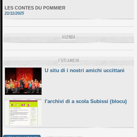
LES CONTES DU POMMIER
21/11/2025
NANT'À I PASSI DI PASQUALE PAOLI IN MOROSAGLIA
CE1
16/03/2025
AGENDA
Spassighjata in Bastia, trà mare è monti ! CE1, 2024
02/07/2024
COULISSES DES REPETITIONS "A GALEOTTA...VENTU IN
I SITI AMICHI
POPPA"
U situ di i nostri amichi uccittani
23/06/2024
l'archivi di a scola Subissi (blocu)