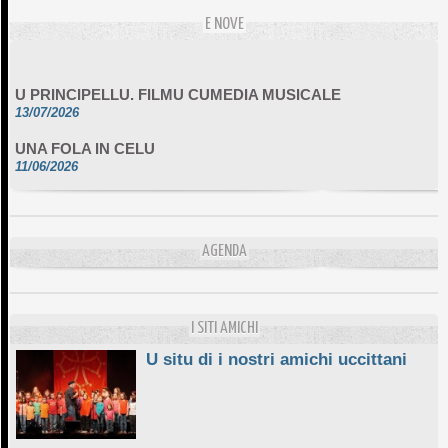
E NOVE
U PRINCIPELLU. FILMU CUMEDIA MUSICALE
13/07/2026
UNA FOLA IN CELU
11/06/2026
DA SCIMULÌ
10/06/2026
L'ESSENZIALE CHÌ GHJÈ
AGENDA
10/06/2026
E STELLE DI BASTIA
10/06/2026
I SITI AMICHI
U situ di i nostri amichi uccittani