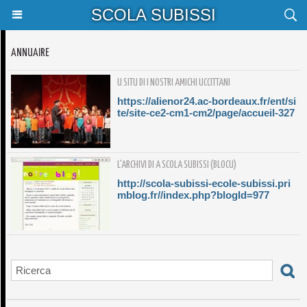
SCOLA SUBISSI
ANNUAIRE
U SITU DI I NOSTRI AMICHI UCCITTANI
https://alienor24.ac-bordeaux.fr/ent/si
te/site-ce2-cm1-cm2/page/accueil-327
L'ARCHIVI DI A SCOLA SUBISSI (BLOCU)
http://scola-subissi-ecole-subissi.pri
mblog.fr//index.php?blogId=977