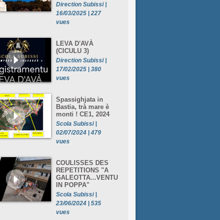
Direction Subissi |
16/03/2025 | 227
vues
LEVA D'AVÀ
(CICULU 3)
Direction Subissi |
17/02/2025 | 380
vues
Spassighjata in
Bastia, trà mare è
monti ! CE1, 2024
Scola Subissi |
02/07/2024 | 479
vues
COULISSES DES
REPETITIONS "A
GALEOTTA...VENTU
IN POPPA"
Scola Subissi |
23/06/2024 | 535
vues