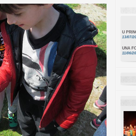
U PRI
13/07/2
UNA FO
11/06/2
DA SCI
10/06/2
L'ESSE
10/06/2
E STEL
10/06/2