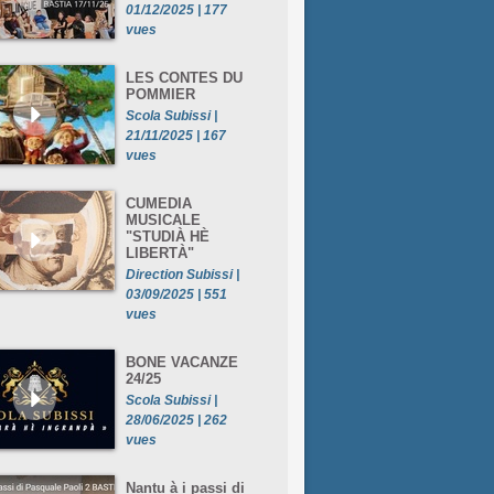
01/12/2025 | 177
vues
LES CONTES DU
POMMIER
Scola Subissi |
21/11/2025 | 167
vues
CUMEDIA
MUSICALE
"STUDIÀ HÈ
LIBERTÀ"
Direction Subissi |
03/09/2025 | 551
vues
BONE VACANZE
24/25
Scola Subissi |
28/06/2025 | 262
vues
Nantu à i passi di