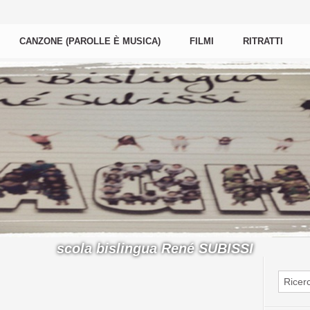
CANZONE (PAROLLE È MUSICA)
FILMI
RITRATTI
scola bislingua René SUBISSI