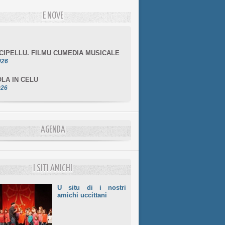
E NOVE
NCIPELLU. FILMU CUMEDIA MUSICALE
026
LA IN CELU
026
MULÌ
026
NZIALE CHÌ GHJÈ
026
AGENDA
LE DI BASTIA
026
I SITI AMICHI
U situ di i nostri
amichi uccittani