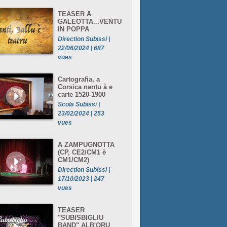
TEASER A
GALEOTTA...VENTU
IN POPPA
Direction Subissi |
22/06/2024 | 687
vues
Cartografia, a
Corsica nantu à e
carte 1520-1900
Scola Subissi |
23/02/2024 | 253
vues
A ZAMPUGNOTTA
(CP, CE2/CM1 è
CM1/CM2)
Direction Subissi |
17/10/2023 | 247
vues
TEASER
"SUBISBIGLIU
BAND" ALB'ORU