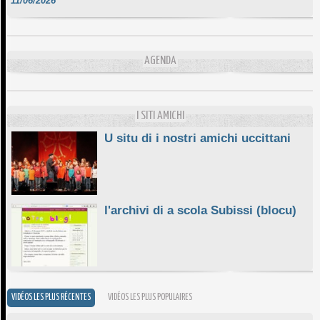
DA SCIMULÌ
10/06/2026
L'ESSENZIALE CHÌ GHJÈ
AGENDA
10/06/2026
E STELLE DI BASTIA
10/06/2026
I SITI AMICHI
U situ di i nostri amichi uccittani
l'archivi di a scola Subissi (blocu)
VIDÉOS LES PLUS RÉCENTES
VIDÉOS LES PLUS POPULAIRES