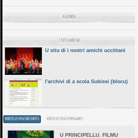
10/06/2026
L'ESSENZIALE CHÌ GHJÈ
AGENDA
10/06/2026
E STELLE DI BASTIA
10/06/2026
I SITI AMICHI
U situ di i nostri amichi uccittani
l'archivi di a scola Subissi (blocu)
VIDÉOS LES PLUS RÉCENTES
VIDÉOS LES PLUS POPULAIRES
U PRINCIPELLU. FILMU