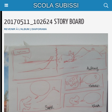
SCOLA SUBISSI
20170511_102624 STORY BOARD
REVENIR À L'ALBUM
|
DIAPORAMA