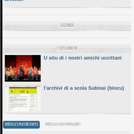
DA SCIMULÌ
10/06/2026
L'ESSENZIALE CHÌ GHJÈ
AGENDA
10/06/2026
E STELLE DI BASTIA
10/06/2026
I SITI AMICHI
U situ di i nostri amichi uccittani
l'archivi di a scola Subissi (blocu)
VIDÉOS LES PLUS RÉCENTES
VIDÉOS LES PLUS POPULAIRES