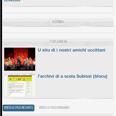
DA SCIMULÌ
10/06/2026
L'ESSENZIALE CHÌ GHJÈ
AGENDA
10/06/2026
E STELLE DI BASTIA
10/06/2026
I SITI AMICHI
U situ di i nostri amichi uccittani
l'archivi di a scola Subissi (blocu)
VIDÉOS LES PLUS RÉCENTES
VIDÉOS LES PLUS POPULAIRES