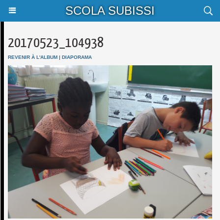
SCOLA SUBISSI
20170523_104938
REVENIR À L'ALBUM
|
DIAPORAMA