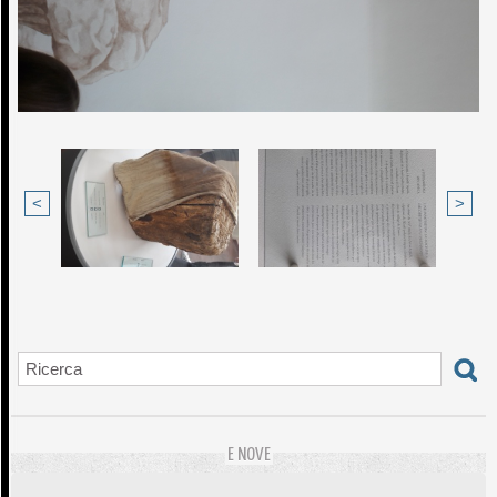
<
>
E NOVE