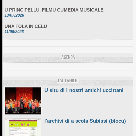
U PRINCIPELLU. FILMU CUMEDIA MUSICALE
13/07/2026
UNA FOLA IN CELU
11/06/2026
DA SCIMULÌ
10/06/2026
L'ESSENZIALE CHÌ GHJÈ
AGENDA
10/06/2026
E STELLE DI BASTIA
10/06/2026
I SITI AMICHI
U situ di i nostri amichi uccittani
l'archivi di a scola Subissi (blocu)