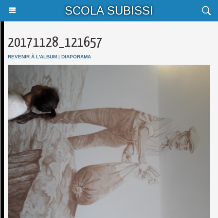
SCOLA SUBISSI
20171128_121657
REVENIR À L'ALBUM
|
DIAPORAMA