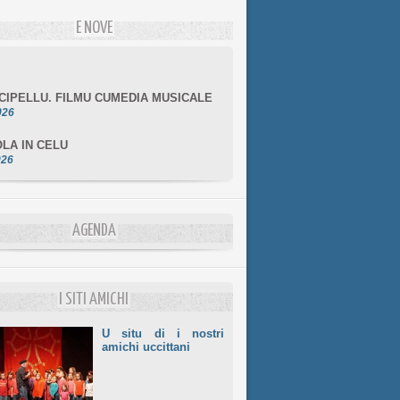
E NOVE
NCIPELLU. FILMU CUMEDIA MUSICALE
026
LA IN CELU
026
MULÌ
026
NZIALE CHÌ GHJÈ
AGENDA
026
LE DI BASTIA
026
I SITI AMICHI
U situ di i nostri
amichi uccittani