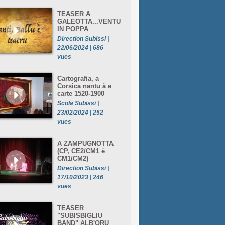
TEASER A
GALEOTTA...VENTU
IN POPPA
Direction Subissi |
22/06/2024 | 686
vues
Cartografia, a
Corsica nantu à e
carte 1520-1900
Scola Subissi |
23/02/2024 | 252
vues
A ZAMPUGNOTTA
(CP, CE2/CM1 è
CM1/CM2)
Direction Subissi |
17/10/2023 | 246
vues
TEASER
"SUBISBIGLIU
BAND" ALB'ORU