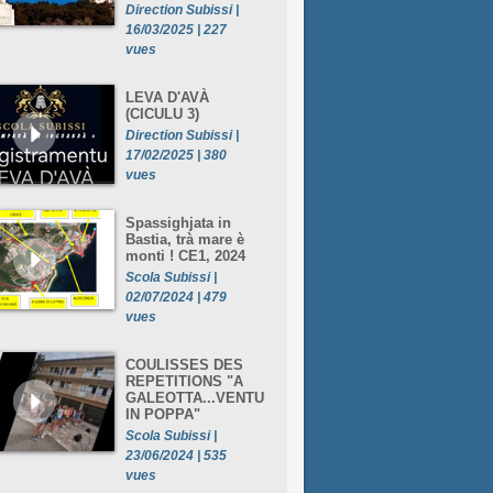
Direction Subissi |
16/03/2025 | 227
vues
LEVA D'AVÀ
(CICULU 3)
Direction Subissi |
17/02/2025 | 380
vues
Spassighjata in
Bastia, trà mare è
monti ! CE1, 2024
Scola Subissi |
02/07/2024 | 479
vues
COULISSES DES
REPETITIONS "A
GALEOTTA...VENTU
IN POPPA"
Scola Subissi |
23/06/2024 | 535
vues