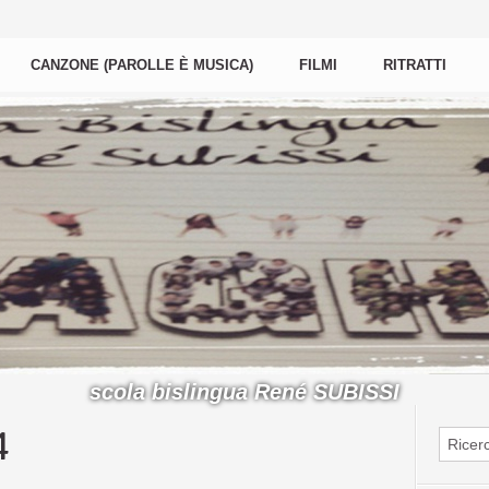
CANZONE (PAROLLE È MUSICA)
FILMI
RITRATTI
scola bislingua René SUBISSI
4