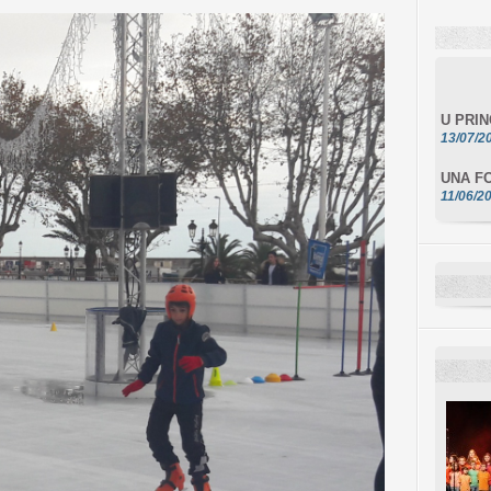
U PRI
13/07/2
UNA FO
11/06/2
DA SCI
10/06/2
L'ESSE
10/06/2
E STEL
10/06/2