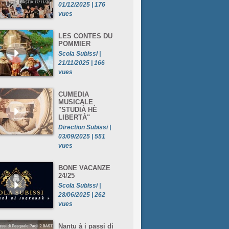
01/12/2025 | 176
vues
LES CONTES DU
POMMIER
Scola Subissi |
21/11/2025 | 166
vues
CUMEDIA
MUSICALE
"STUDIÀ HÈ
LIBERTÀ"
Direction Subissi |
03/09/2025 | 551
vues
BONE VACANZE
24/25
Scola Subissi |
28/06/2025 | 262
vues
Nantu à i passi di