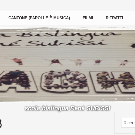
CANZONE (PAROLLE È MUSICA)
FILMI
RITRATTI
scola bislingua René SUBISSI
3