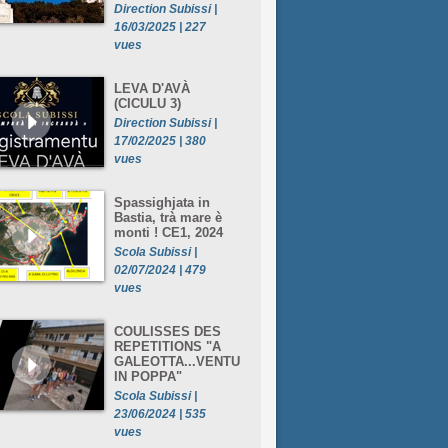
Direction Subissi |
16/03/2025 | 227
vues
LEVA D'AVÀ
(CICULU 3)
Direction Subissi |
17/02/2025 | 380
vues
Spassighjata in
Bastia, trà mare è
monti ! CE1, 2024
Scola Subissi |
02/07/2024 | 479
vues
COULISSES DES
REPETITIONS "A
GALEOTTA...VENTU
IN POPPA"
Scola Subissi |
23/06/2024 | 535
vues