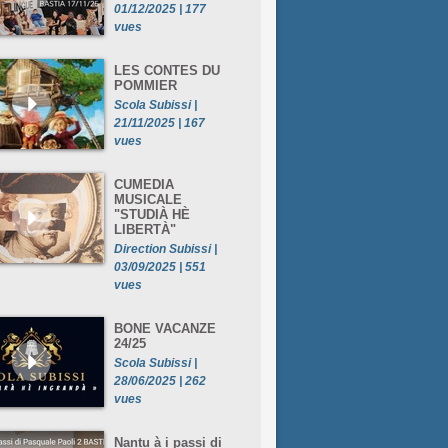
01/12/2025 | 177
vues
LES CONTES DU
POMMIER
Scola Subissi |
21/11/2025 | 167
vues
CUMEDIA
MUSICALE
"STUDIÀ HÈ
LIBERTÀ"
Direction Subissi |
03/09/2025 | 551
vues
BONE VACANZE
24/25
Scola Subissi |
28/06/2025 | 262
vues
Nantu à i passi di