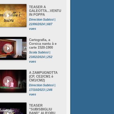
TEASER A
GALEOTTA...VENTU
IN POPPA
Direction Subissi |
22/06/2024 | 687
vues
Cartografia, a
Corsica nantu à e
carte 1520-1900
Scola Subissi |
23/02/2024 | 252
vues
A ZAMPUGNOTTA
(CP, CE2/CM1 è
CM1/CM2)
Direction Subissi |
17/10/2023 | 246
vues
TEASER
"SUBISBIGLIU
BAND" ALB'ORU