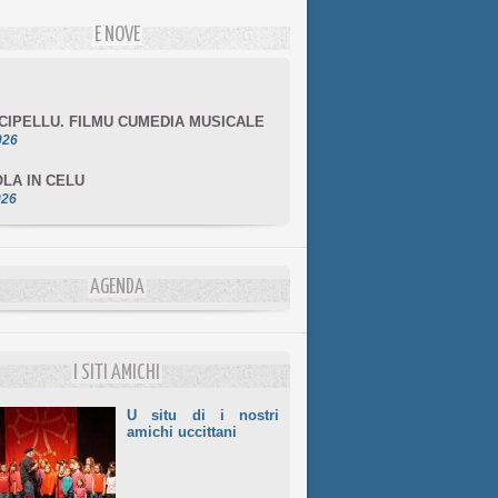
E NOVE
NCIPELLU. FILMU CUMEDIA MUSICALE
026
LA IN CELU
026
MULÌ
026
NZIALE CHÌ GHJÈ
AGENDA
026
LE DI BASTIA
026
I SITI AMICHI
U situ di i nostri
amichi uccittani