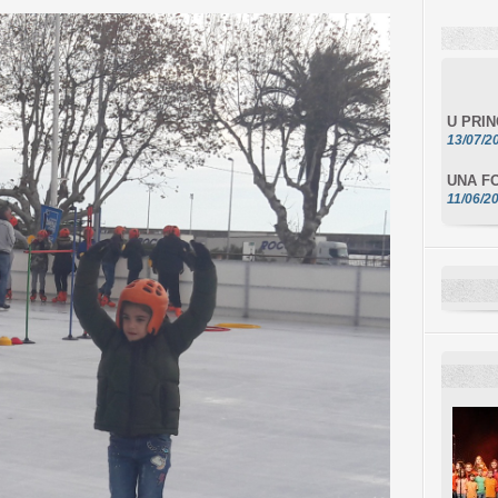
U PRI
13/07/2
UNA FO
11/06/2
DA SCI
10/06/2
L'ESSE
10/06/2
E STEL
10/06/2