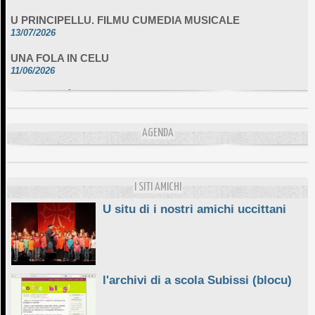
U PRINCIPELLU. FILMU CUMEDIA MUSICALE
13/07/2026
UNA FOLA IN CELU
11/06/2026
DA SCIMULÌ
10/06/2026
L'ESSENZIALE CHÌ GHJÈ
AGENDA
10/06/2026
E STELLE DI BASTIA
10/06/2026
I SITI AMICHI
U situ di i nostri amichi uccittani
l'archivi di a scola Subissi (blocu)