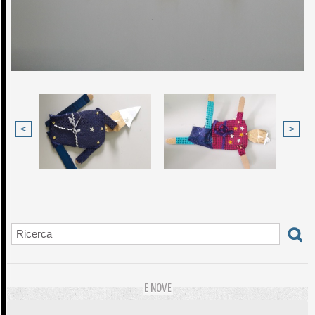
<
>
E NOVE