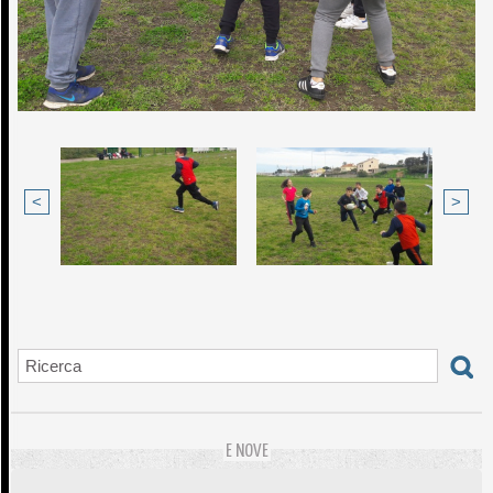
<
>
E NOVE