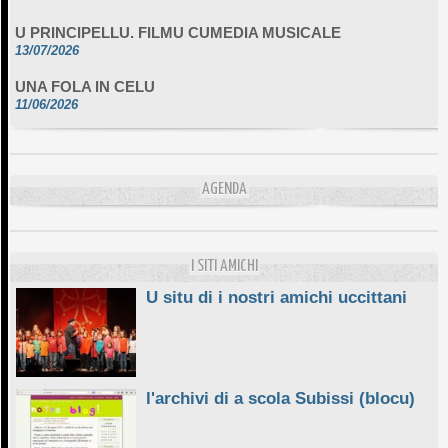
U PRINCIPELLU. FILMU CUMEDIA MUSICALE
13/07/2026
UNA FOLA IN CELU
11/06/2026
DA SCIMULÌ
10/06/2026
L'ESSENZIALE CHÌ GHJÈ
AGENDA
10/06/2026
E STELLE DI BASTIA
10/06/2026
I SITI AMICHI
U situ di i nostri amichi uccittani
l'archivi di a scola Subissi (blocu)