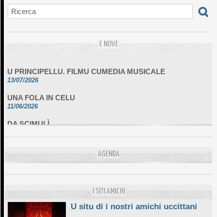
E NOVE
U PRINCIPELLU. FILMU CUMEDIA MUSICALE
13/07/2026
UNA FOLA IN CELU
11/06/2026
DA SCIMULÌ
10/06/2026
L'ESSENZIALE CHÌ GHJÈ
10/06/2026
AGENDA
E STELLE DI BASTIA
10/06/2026
I SITI AMICHI
U situ di i nostri amichi uccittani