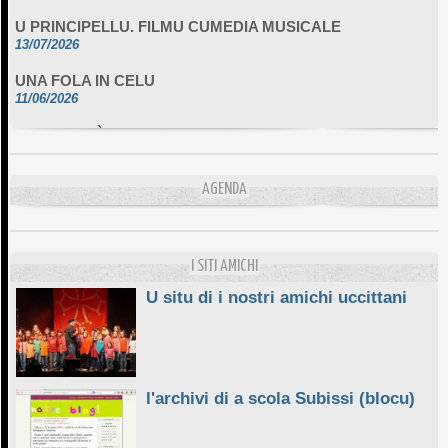
U PRINCIPELLU. FILMU CUMEDIA MUSICALE
13/07/2026
UNA FOLA IN CELU
11/06/2026
DA SCIMULÌ
10/06/2026
L'ESSENZIALE CHÌ GHJÈ
AGENDA
10/06/2026
E STELLE DI BASTIA
10/06/2026
I SITI AMICHI
U situ di i nostri amichi uccittani
l'archivi di a scola Subissi (blocu)