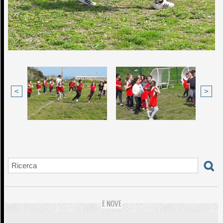
<
>
E NOVE