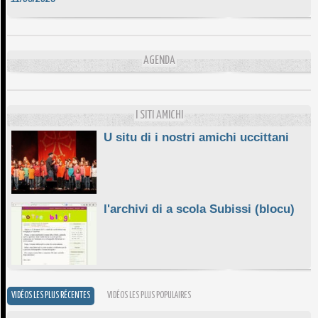
DA SCIMULÌ
10/06/2026
L'ESSENZIALE CHÌ GHJÈ
AGENDA
10/06/2026
E STELLE DI BASTIA
10/06/2026
I SITI AMICHI
U situ di i nostri amichi uccittani
l'archivi di a scola Subissi (blocu)
VIDÉOS LES PLUS RÉCENTES
VIDÉOS LES PLUS POPULAIRES