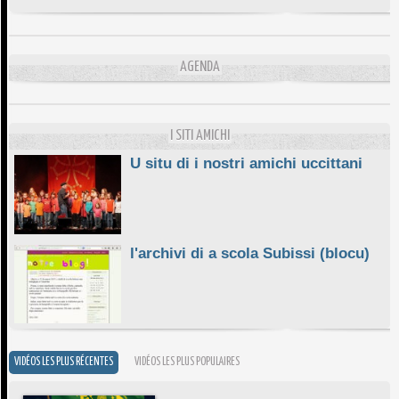
DA SCIMULÌ
10/06/2026
L'ESSENZIALE CHÌ GHJÈ
AGENDA
10/06/2026
E STELLE DI BASTIA
10/06/2026
I SITI AMICHI
U situ di i nostri amichi uccittani
l'archivi di a scola Subissi (blocu)
VIDÉOS LES PLUS RÉCENTES
VIDÉOS LES PLUS POPULAIRES