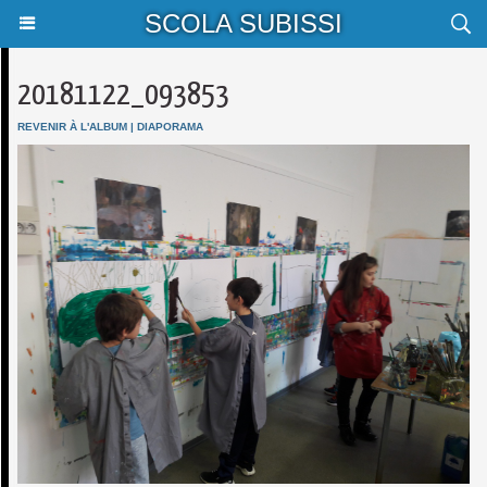
SCOLA SUBISSI
20181122_093853
REVENIR À L'ALBUM
|
DIAPORAMA