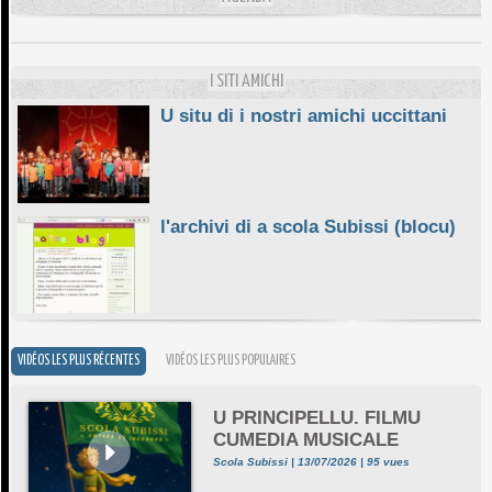
10/06/2026
E STELLE DI BASTIA
10/06/2026
I SITI AMICHI
U situ di i nostri amichi uccittani
l'archivi di a scola Subissi (blocu)
VIDÉOS LES PLUS RÉCENTES
VIDÉOS LES PLUS POPULAIRES
U PRINCIPELLU. FILMU
CUMEDIA MUSICALE
Scola Subissi | 13/07/2026 | 95 vues