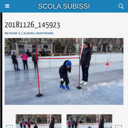
SCOLA SUBISSI
20181126_145923
REVENIR À L'ALBUM
|
DIAPORAMA