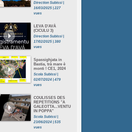
Direction Subissi |
16/03/2025 | 227
vues
LEVA D'AVÀ
(CICULU 3)
Direction Subissi |
17/02/2025 | 380
vues
Spassighjata in
Bastia, trà mare è
monti ! CE1, 2024
Scola Subissi |
02/07/2024 | 479
vues
COULISSES DES
REPETITIONS "A
GALEOTTA...VENTU
IN POPPA"
Scola Subissi |
23/06/2024 | 535
vues