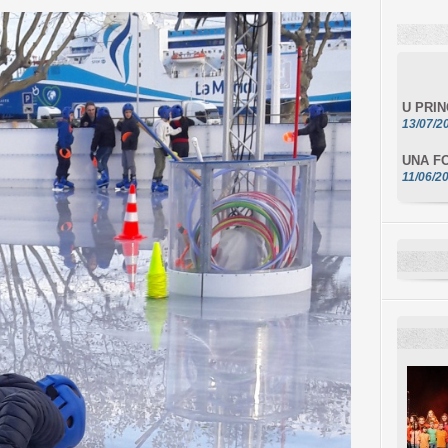
U PRI
13/07/2
UNA FO
11/06/2
DA SCI
10/06/2
L'ESSE
10/06/2
E STEL
10/06/2