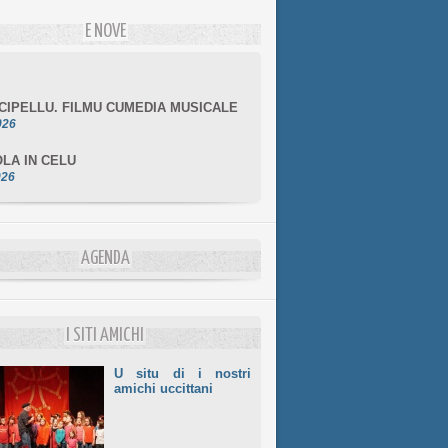
E NOVE
NCIPELLU. FILMU CUMEDIA MUSICALE
026
LA IN CELU
026
MULÌ
026
NZIALE CHÌ GHJÈ
026
AGENDA
LE DI BASTIA
026
I SITI AMICHI
U situ di i nostri
amichi uccittani