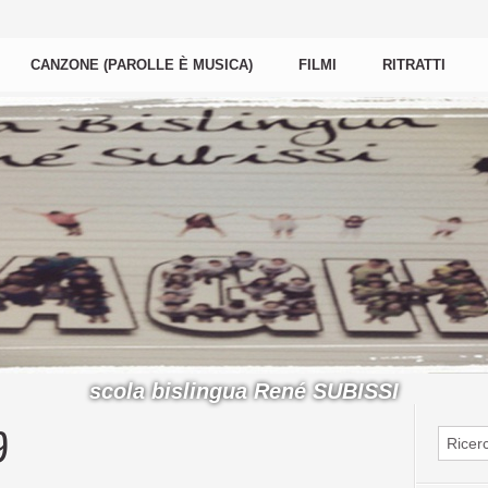
CANZONE (PAROLLE È MUSICA)
FILMI
RITRATTI
scola bislingua René SUBISSI
9