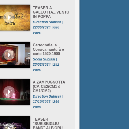
TEASER A
GALEOTTA...VENTU
IN POPPA
Direction Subissi |
22/06/2024 | 686
vues
Cartografia, a
Corsica nantu à e
carte 1520-1900
Scola Subissi |
23/02/2024 | 252
vues
A ZAMPUGNOTTA
(CP, CE2/CM1 è
CM1/CM2)
Direction Subissi |
17/10/2023 | 246
vues
TEASER
"SUBISBIGLIU
BAND" ALB'ORU