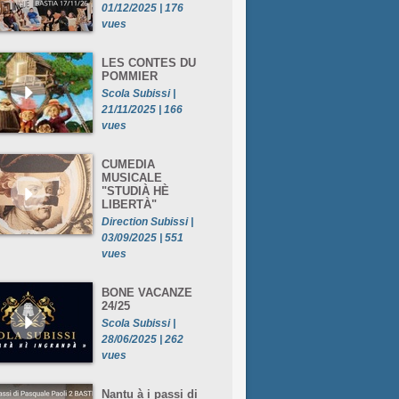
01/12/2025 | 176
vues
LES CONTES DU
POMMIER
Scola Subissi |
21/11/2025 | 166
vues
CUMEDIA
MUSICALE
"STUDIÀ HÈ
LIBERTÀ"
Direction Subissi |
03/09/2025 | 551
vues
BONE VACANZE
24/25
Scola Subissi |
28/06/2025 | 262
vues
Nantu à i passi di