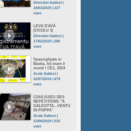
Direction Subissi |
16/03/2025 | 227
vues
LEVA D'AVÀ
(CICULU 3)
Direction Subissi |
17/02/2025 | 380
vues
Spassighjata in
Bastia, trà mare è
monti ! CE1, 2024
Scola Subissi |
02/07/2024 | 479
vues
COULISSES DES
REPETITIONS "A
GALEOTTA...VENTU
IN POPPA"
Scola Subissi |
23/06/2024 | 535
vues