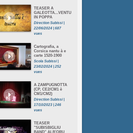
TEASER A
GALEOTTA...VENTU
IN POPPA
Direction Subissi |
22/06/2024 | 687
vues
Cartografia, a
Corsica nantu à e
carte 1520-1900
Scola Subissi |
23/02/2024 | 252
vues
A ZAMPUGNOTTA
(CP, CE2/CM1 è
CM1/CM2)
Direction Subissi |
17/10/2023 | 246
vues
TEASER
"SUBISBIGLIU
BAND" ALB'ORU