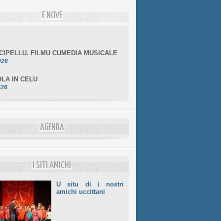
E NOVE
NCIPELLU. FILMU CUMEDIA MUSICALE
026
LA IN CELU
026
MULÌ
026
NZIALE CHÌ GHJÈ
AGENDA
026
LE DI BASTIA
026
I SITI AMICHI
U situ di i nostri
amichi uccittani