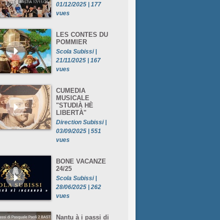
01/12/2025 | 177
vues
LES CONTES DU
POMMIER
Scola Subissi |
21/11/2025 | 167
vues
CUMEDIA
MUSICALE
"STUDIÀ HÈ
LIBERTÀ"
Direction Subissi |
03/09/2025 | 551
vues
BONE VACANZE
24/25
Scola Subissi |
28/06/2025 | 262
vues
Nantu à i passi di