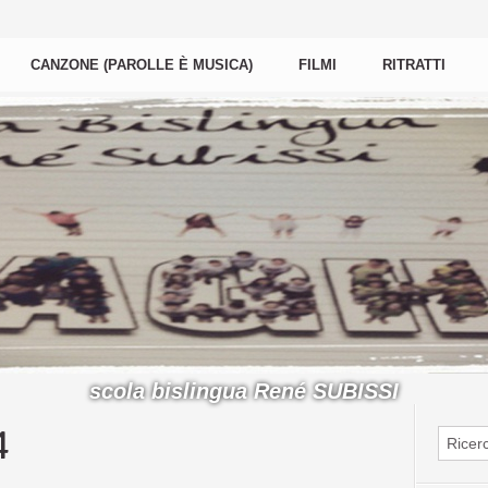
CANZONE (PAROLLE È MUSICA)
FILMI
RITRATTI
scola bislingua René SUBISSI
4