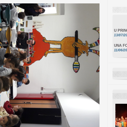
U PRI
13/07/2
UNA FO
11/06/2
DA SCI
10/06/2
L'ESSE
10/06/2
E STEL
10/06/2