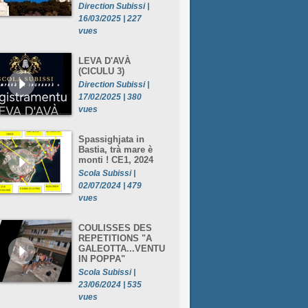
Direction Subissi |
16/03/2025 | 227
vues
LEVA D'AVÀ
(CICULU 3)
Direction Subissi |
17/02/2025 | 380
vues
Spassighjata in
Bastia, trà mare è
monti ! CE1, 2024
Scola Subissi |
02/07/2024 | 479
vues
COULISSES DES
REPETITIONS "A
GALEOTTA...VENTU
IN POPPA"
Scola Subissi |
23/06/2024 | 535
vues