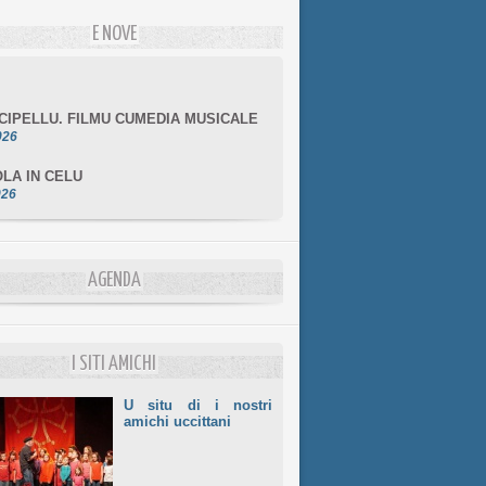
E NOVE
NCIPELLU. FILMU CUMEDIA MUSICALE
026
LA IN CELU
026
MULÌ
026
NZIALE CHÌ GHJÈ
AGENDA
026
LE DI BASTIA
026
I SITI AMICHI
U situ di i nostri
amichi uccittani