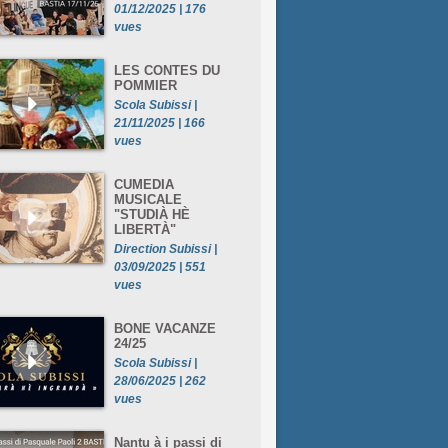
01/12/2025 | 176
vues
LES CONTES DU
POMMIER
Scola Subissi |
21/11/2025 | 166
vues
CUMEDIA
MUSICALE
"STUDIÀ HÈ
LIBERTÀ"
Direction Subissi |
03/09/2025 | 551
vues
BONE VACANZE
24/25
Scola Subissi |
28/06/2025 | 262
vues
Nantu à i passi di