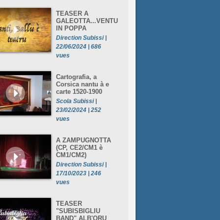
TEASER A
GALEOTTA...VENTU
IN POPPA
Direction Subissi |
22/06/2024 | 686
vues
Cartografia, a
Corsica nantu à e
carte 1520-1900
Scola Subissi |
23/02/2024 | 252
vues
A ZAMPUGNOTTA
(CP, CE2/CM1 è
CM1/CM2)
Direction Subissi |
17/10/2023 | 246
vues
TEASER
"SUBISBIGLIU
BAND" ALB'ORU