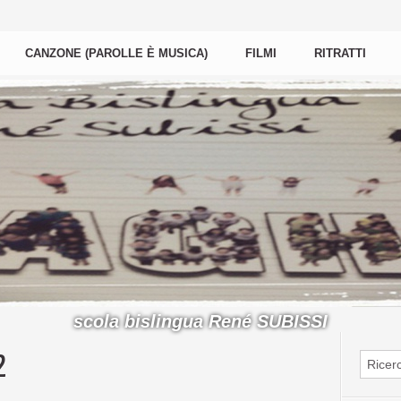
CANZONE (PAROLLE È MUSICA)
FILMI
RITRATTI
scola bislingua René SUBISSI
2