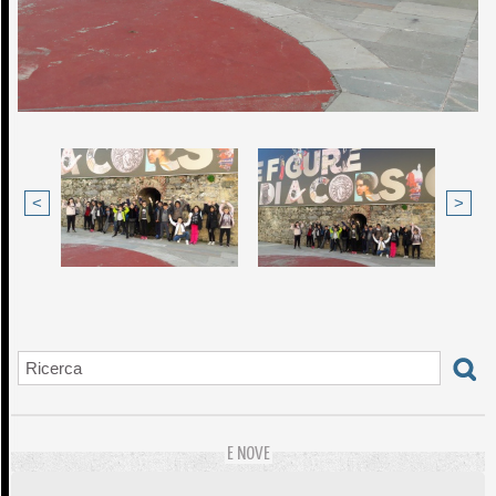
<
>
E NOVE