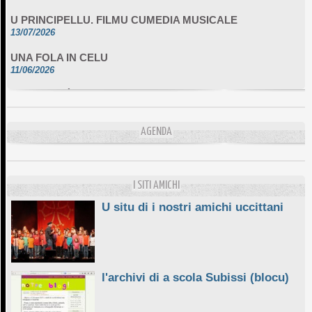
U PRINCIPELLU. FILMU CUMEDIA MUSICALE
13/07/2026
UNA FOLA IN CELU
11/06/2026
DA SCIMULÌ
10/06/2026
L'ESSENZIALE CHÌ GHJÈ
AGENDA
10/06/2026
E STELLE DI BASTIA
10/06/2026
I SITI AMICHI
U situ di i nostri amichi uccittani
l'archivi di a scola Subissi (blocu)