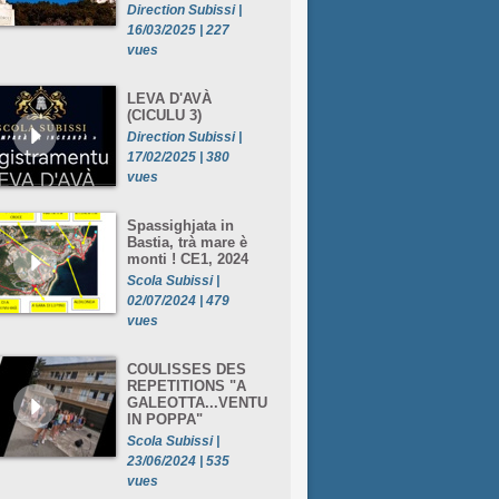
Direction Subissi |
16/03/2025 | 227
vues
LEVA D'AVÀ
(CICULU 3)
Direction Subissi |
17/02/2025 | 380
vues
Spassighjata in
Bastia, trà mare è
monti ! CE1, 2024
Scola Subissi |
02/07/2024 | 479
vues
COULISSES DES
REPETITIONS "A
GALEOTTA...VENTU
IN POPPA"
Scola Subissi |
23/06/2024 | 535
vues