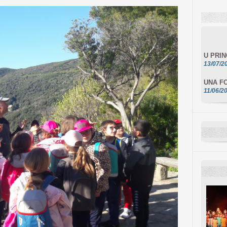
U PRI
13/07/2
UNA FO
11/06/2
DA SCI
10/06/2
L'ESSE
10/06/2
E STEL
10/06/2