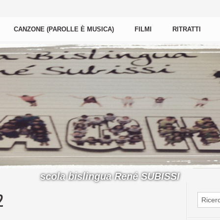
CANZONE (PAROLLE È MUSICA)
FILMI
RITRATTI
scola bislingua René SUBISSI
2