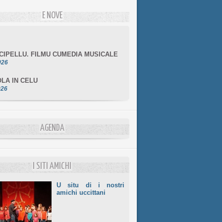
E NOVE
NCIPELLU. FILMU CUMEDIA MUSICALE
026
LA IN CELU
026
MULÌ
026
NZIALE CHÌ GHJÈ
AGENDA
026
LE DI BASTIA
026
I SITI AMICHI
U situ di i nostri
amichi uccittani