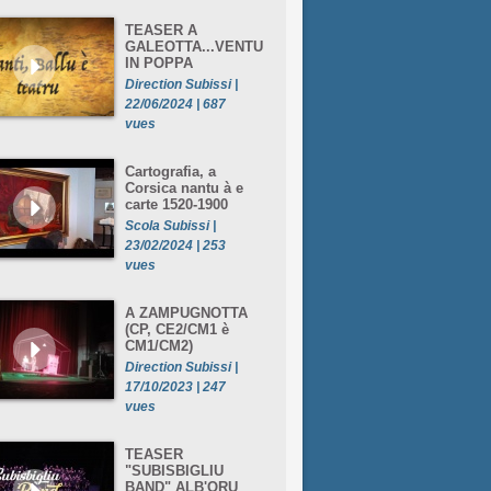
TEASER A
GALEOTTA...VENTU
IN POPPA
Direction Subissi |
22/06/2024 | 687
vues
Cartografia, a
Corsica nantu à e
carte 1520-1900
Scola Subissi |
23/02/2024 | 253
vues
A ZAMPUGNOTTA
(CP, CE2/CM1 è
CM1/CM2)
Direction Subissi |
17/10/2023 | 247
vues
TEASER
"SUBISBIGLIU
BAND" ALB'ORU