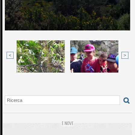
<
>
E NOVE