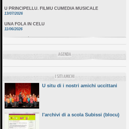
U PRINCIPELLU. FILMU CUMEDIA MUSICALE
13/07/2026
UNA FOLA IN CELU
11/06/2026
DA SCIMULÌ
10/06/2026
L'ESSENZIALE CHÌ GHJÈ
AGENDA
10/06/2026
E STELLE DI BASTIA
10/06/2026
I SITI AMICHI
U situ di i nostri amichi uccittani
l'archivi di a scola Subissi (blocu)