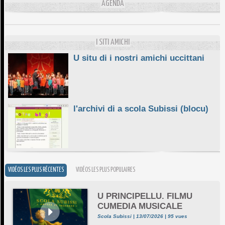
L'ESSENZIALE CHÌ GHJÈ
AGENDA
10/06/2026
E STELLE DI BASTIA
10/06/2026
I SITI AMICHI
U situ di i nostri amichi uccittani
l'archivi di a scola Subissi (blocu)
VIDÉOS LES PLUS RÉCENTES
VIDÉOS LES PLUS POPULAIRES
U PRINCIPELLU. FILMU
CUMEDIA MUSICALE
Scola Subissi | 13/07/2026 | 95 vues