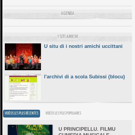
10/06/2026
L'ESSENZIALE CHÌ GHJÈ
AGENDA
10/06/2026
E STELLE DI BASTIA
10/06/2026
I SITI AMICHI
U situ di i nostri amichi uccittani
l'archivi di a scola Subissi (blocu)
VIDÉOS LES PLUS RÉCENTES
VIDÉOS LES PLUS POPULAIRES
U PRINCIPELLU. FILMU