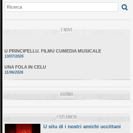
E NOVE
U PRINCIPELLU. FILMU CUMEDIA MUSICALE
13/07/2026
UNA FOLA IN CELU
11/06/2026
DA SCIMULÌ
10/06/2026
AGENDA
L'ESSENZIALE CHÌ GHJÈ
10/06/2026
E STELLE DI BASTIA
10/06/2026
I SITI AMICHI
U situ di i nostri amichi uccittani